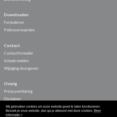
Downloaden
Formulieren
Polisvoorwaarden
Contact
Contactformulier
Schade melden
Wijziging doorgeven
Overig
Privacyverklaring
Disclaimer
Cookiebeleid
Wij gebruiken cookies om onze website goed te laten functioneren.
Bezoek je onze website, dan ga je akkoord met deze cookies.
Meer
informatie >