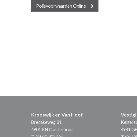
Polisvoorwaarden Online
Krooswijk en Van Hoof
Vestig
Bredaseweg 31
Keizersd
4901 KN
Oosterhout
4941 G
T
T