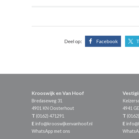
Deel op:
Facebook
T
Krooswijk en Van Hoof
Vestig
Bredaseweg 31
Keizersd
4901 KN
Oosterhout
4941 G
T
T
(0162) 471291
(0162
E
E
info@krooswijkenvanhoof.nl
info@
WhatsApp met ons
WhatsA