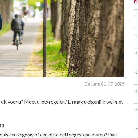
N
0
0
0
0
Datum:
01-07-2025
3
dit voor u? Moet u iets regelen? En mag u eigenlijk wel met
3
ep
2
als een segway of een officieel toegestane e-step? Dan