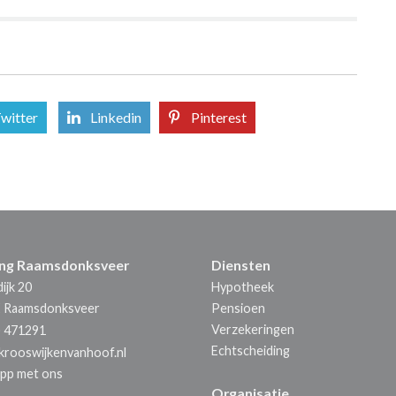
witter
Linkedin
Pinterest
ing Raamsdonksveer
Diensten
ijk 20
Hypotheek
E
Raamsdonksveer
Pensioen
Verzekeringen
) 471291
Echtscheiding
krooswijkenvanhoof.nl
pp met ons
Organisatie