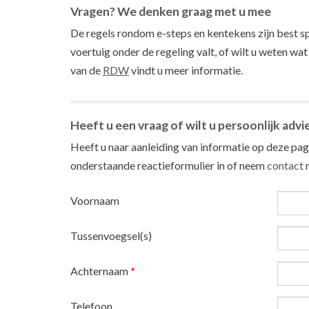
Vragen? We denken graag met u mee
De regels rondom e-steps en kentekens zijn best sp
voertuig onder de regeling valt, of wilt u weten w
van de
RDW
vindt u meer informatie.
Heeft u een vraag of wilt u persoonlijk advi
Heeft u naar aanleiding van informatie op deze pagi
onderstaande reactieformulier in of neem
contact
m
Voornaam
Tussenvoegsel(s)
Achternaam
*
Telefoon