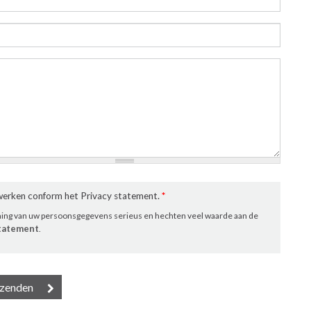
rwerken conform het Privacy statement.
*
ming van uw persoonsgegevens serieus en hechten veel waarde aan de
statement
.