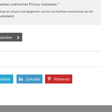
rwerken conform het Privacy statement.
*
ming van uw persoonsgegevens serieus en hechten veel waarde aan de
statement
.
witter
Linkedin
Pinterest