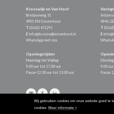
Krooswijk en Van Hoof
Vestig
Bredaseweg 31
Keizersd
4901 KN
Oosterhout
4941 G
T
T
(0162) 471291
(0162
E
E
info@krooswijkenvanhoof.nl
info@
WhatsApp met ons
WhatsA
Openingstijden
Openin
Maandag t/m Vrijdag
Dinsdag 
9.00 uur tot 17.00 uur
9.00 uur
Pauze 12.30 uur tot 13.00 uur
Pauze 12
Wij gebruiken cookies om onze website goed te l
cookies.
Meer informatie >