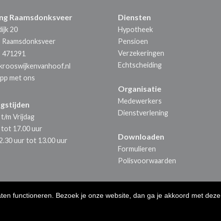
ing Raamsdonksveer
Diensten
ijk 20
Hypotheek
E
Raamsdonksveer
Pensioen
Verzekeringen
) 471291
Echtscheiding
krooswijkenvanhoof.nl
pp met ons
Organisatie
Medewerkers
gstijden
Dienstverlening
t/m Vrijdag
 tot 17.00 uur
Downloaden
.30 uur tot 13.00 uur
Formulieren
Polisvoorwaarden
aten functioneren. Bezoek je onze website, dan ga je akkoord met deze