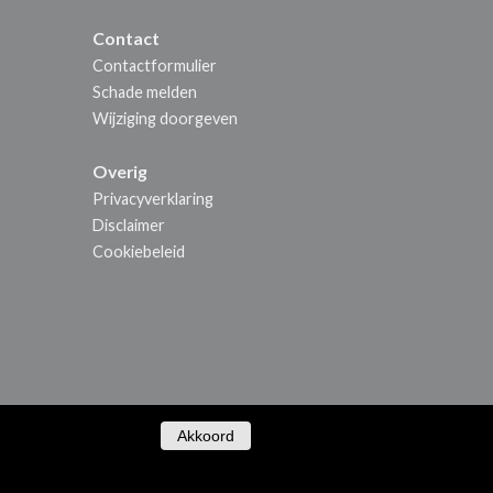
Contact
Contactformulier
Schade melden
Wijziging doorgeven
Overig
Privacyverklaring
Disclaimer
Cookiebeleid
Akkoord