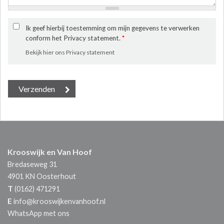
Ik geef hierbij toestemming om mijn gegevens te verwerken
conform het Privacy statement.
*
Bekijk hier ons Privacy statement
Krooswijk en Van Hoof
Bredaseweg 31
4901 KN
Oosterhout
T
(0162) 471291
E
info@krooswijkenvanhoof.nl
WhatsApp met ons